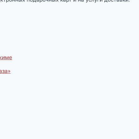
ежиме
аза»