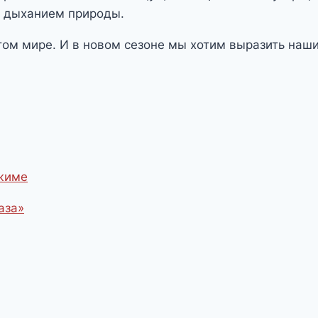
а дыханием природы.
этом мире. И в новом сезоне мы хотим выразить наш
ежиме
аза»