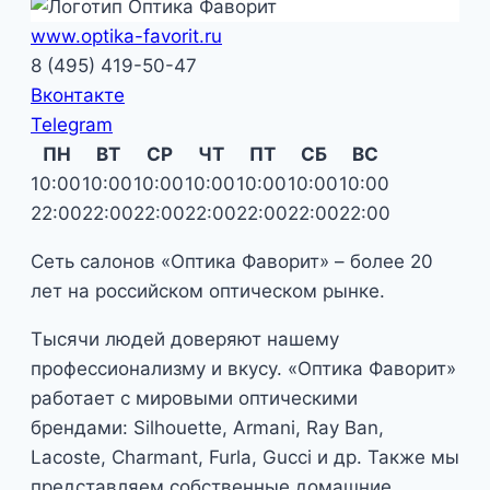
www.optika-favorit.ru
8 (495) 419-50-47
Вконтакте
Telegram
ПН
ВТ
СР
ЧТ
ПТ
СБ
ВС
10:00
10:00
10:00
10:00
10:00
10:00
10:00
22:00
22:00
22:00
22:00
22:00
22:00
22:00
Сеть салонов «Оптика Фаворит» – более 20
лет на российском оптическом рынке.
Тысячи людей доверяют нашему
профессионализму и вкусу. «Оптика Фаворит»
работает с мировыми оптическими
брендами: Silhouette, Armani, Ray Ban,
Lacoste, Charmant, Furla, Gucci и др. Также мы
представляем собственные домашние