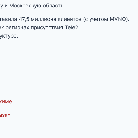
у и Московскую область.
ставила 47,5 миллиона клиентов (с учетом MVNO).
х регионах присутствия Tele2.
уктуре.
ежиме
аза»