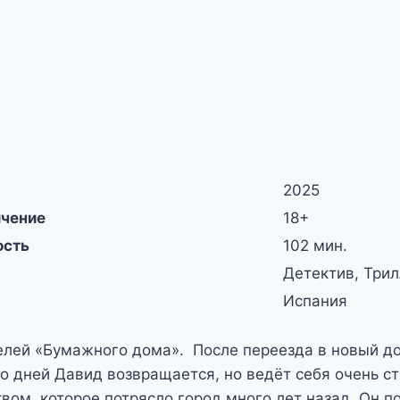
2025
ичение
18+
ость
102 мин.
Детектив, Три
Испания
елей «Бумажного дома». После переезда в новый д
о дней Давид возвращается, но ведёт себя очень с
ом, которое потрясло город много лет назад. Он п