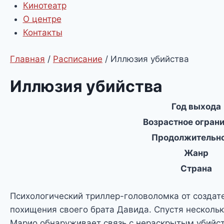
Кинотеатр
О центре
Контакты
Главная
/
Расписание
/
Иллюзия убийства
Иллюзия убийства
Год выхода
Возрастное огран
Продолжительн
Жанр
Страна
Психологический триллер-головоломка от создат
похищения своего брата Давида. Спустя нескольк
Марио обнаруживает связь с нераскрытым убийств