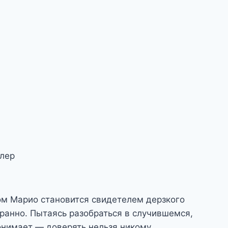
ллер
ом Марио становится свидетелем дерзкого
транно. Пытаясь разобраться в случившемся,
онимает — доверять нельзя никому.