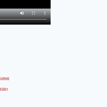
ежиме
аза»